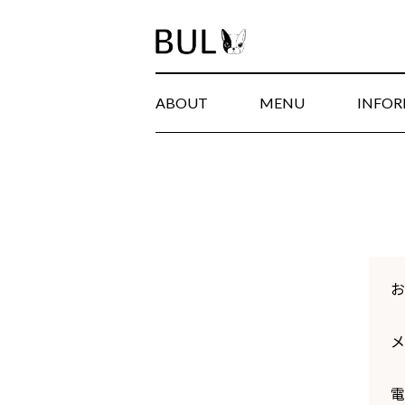
ABOUT
MENU
INFO
お
メ
電